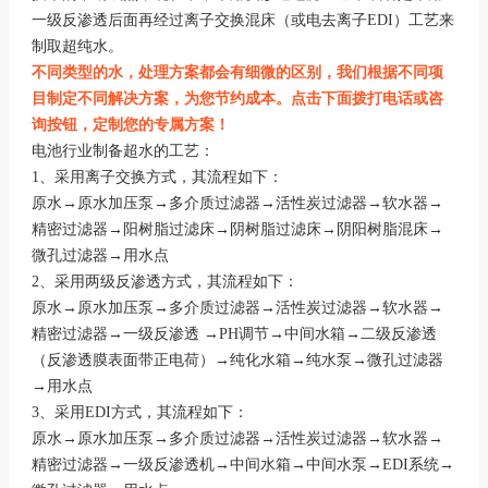
一级反渗透后面再经过离子交换混床（或电去离子EDI）工艺来
制取超纯水。
不同类型的水，处理方案都会有细微的区别，我们根据不同项
目制定不同解决方案，为您节约成本。点击下面拨打电话或咨
询按钮，定制您的专属方案！
电池行业制备超水的工艺：
1、采用离子交换方式，其流程如下：
原水→原水加压泵→多介质过滤器→活性炭过滤器→软水器→
精密过滤器→阳树脂过滤床→阴树脂过滤床→阴阳树脂混床→
微孔过滤器→用水点
2、采用两级反渗透方式，其流程如下：
原水→原水加压泵→多介质过滤器→活性炭过滤器→软水器→
精密过滤器→一级反渗透 →PH调节→中间水箱→二级反渗透
（反渗透膜表面带正电荷）→纯化水箱→纯水泵→微孔过滤器
→用水点
3、采用EDI方式，其流程如下：
原水→原水加压泵→多介质过滤器→活性炭过滤器→软水器→
精密过滤器→一级反渗透机→中间水箱→中间水泵→EDI系统→