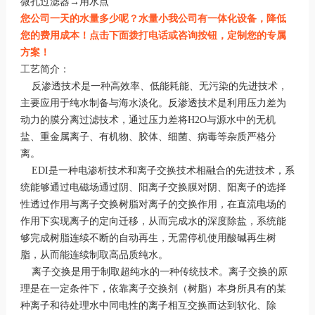
微孔过滤器→用水点
您公司一天的水量多少呢？水量小我公司有一体化设备，降低
您的费用成本！点击下面拨打电话或咨询按钮，定制您的专属
方案！
工艺简介：
反渗透技术是一种高效率、低能耗能、无污染的先进技术，
主要应用于纯水制备与海水淡化。反渗透技术是利用压力差为
动力的膜分离过滤技术，通过压力差将H2O与源水中的无机
盐、重金属离子、有机物、胶体、细菌、病毒等杂质严格分
离。
EDI是一种电渗析技术和离子交换技术相融合的先进技术，系
统能够通过电磁场通过阴、阳离子交换膜对阴、阳离子的选择
性透过作用与离子交换树脂对离子的交换作用，在直流电场的
作用下实现离子的定向迁移，从而完成水的深度除盐，系统能
够完成树脂连续不断的自动再生，无需停机使用酸碱再生树
脂，从而能连续制取高品质纯水。
离子交换是用于制取超纯水的一种传统技术。离子交换的原
理是在一定条件下，依靠离子交换剂（树脂）本身所具有的某
种离子和待处理水中同电性的离子相互交换而达到软化、除