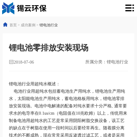
首
页
产
首页
>
成功案例
>
锂电池行业
品
行
锂电池零排放安装现场
中
业
新
心
所属分类：锂电池行业
解
2018-07-06
闻
关
决
资
于
联
锂电池行业用超纯水概述：
方
讯
锡
系
电池行业用超纯水包括蓄电池生产用纯水，锂电池生产用纯
水，太阳能电池生产用纯水，蓄电池格板用纯水，锂电池零排
案
云
方
放安装现场。电池中电解液的配备对纯水要求十分严格, 通常要
求水的电导率在0.1us/cm（电阻值在10兆欧姆）以上，传统用来
式
制备电池用超纯水的工艺是常采用阴阳树脂交换设备，该工艺
的缺点在于树脂在使用一段时间以后要经常再生。随着膜分离
技术的不断成熟，现在常常采用反渗透过滤工艺，或者是采用