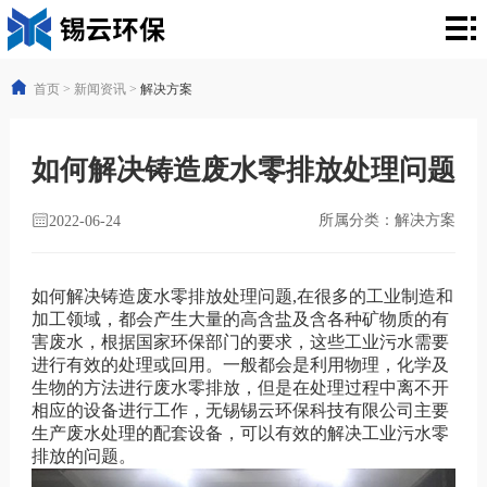
首
页
产
首页
>
新闻资讯
>
解决方案
品
行
如何解决铸造废水零排放处理问题
中
业
新
心
所属分类：解决方案
解
2022-06-24
闻
关
决
资
于
联
如何解决铸造废水零排放处理问题,在很多的工业制造和
加工领域，都会产生大量的高含盐及含各种矿物质的有
方
讯
锡
系
害废水，根据国家环保部门的要求，这些工业污水需要
进行有效的处理或回用。一般都会是利用物理，化学及
案
云
方
生物的方法进行
废水零排放
，但是在处理过程中离不开
相应的设备进行工作，无锡锡云环保科技有限公司主要
式
生产废水处理的配套设备，可以有效的解决工业污水零
排放的问题。